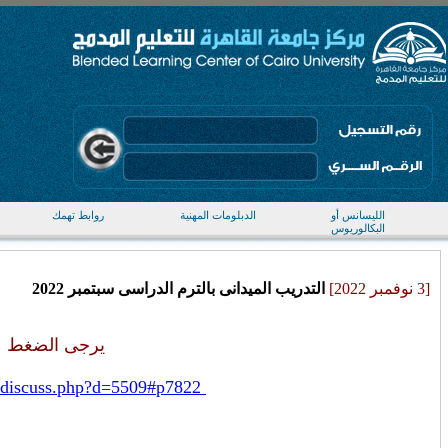
الليسانس أو
الدبلومات المهنية
روابط تهمك
البكالوريوس
[3 نوفمبر 2022]
التدريب الميدانى بالترم الدراسى سبتمبر 2022
يرجى الضغط على
http://mdl.bl.cu.edu.eg/moodle/mod/forum/discuss.php?d=5509#p7822